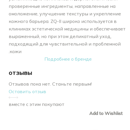
проверенные ингредиенты, направленные на
омоложение, улучшение текстуры и укрепление
кожного барьера. ZQ-II широко используется в
клиниках эстетической медицины и обеспечивает
выраженный, но при этом деликатный уход,
подходящий для чувствительной и проблемной
кожи.
Подробнее о бренде
отзывы
Отзывов пока нет. Станьте первым!
Оставить отзыв
вместе с этим покупают
Add to Wishlist
Add to Wishlist
Add to Wishlist
Add to Wishlist
Add to Wishlist
Add to Wishlist
Add to Wishlist
Add to Wishlist
Add to Wishlist
Add to Wishlist
Add to Wishlist
Add to Wishlist