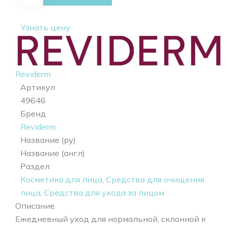
+ Purifying
tonic + 2
Узнать цену
clean eye +
cleansing
sponge
Reviderm
Артикул
49646
Бренд
Reviderm
Название (ру)
Название (англ)
Раздел
Косметика для лица
,
Средства для очищения
лица
,
Средства для ухода за лицом
Описание
Ежедневный уход для нормальной, склонной к