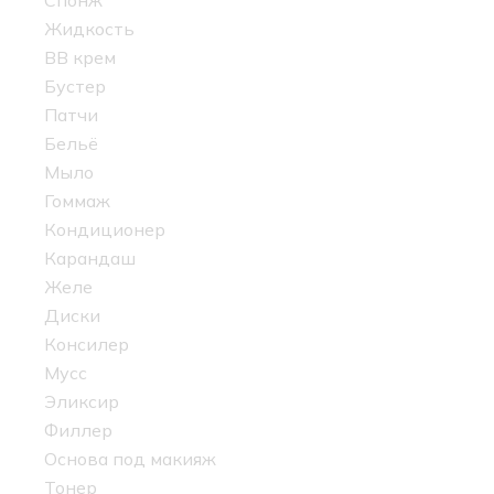
Спонж
Жидкость
BB крем
Бустер
Патчи
Бельё
Мыло
Гоммаж
Кондиционер
Карандаш
Желе
Диски
Консилер
Мусс
Эликсир
Филлер
Основа под макияж
Тонер