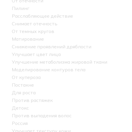
От отечности
Пилинг
Расслабляющее действие
Снимает отечность
От темных кругов
Матирование
Снижение проявлений дряблости
Улучшает цвет лица
Улучшение метаболизма жировой ткани
Моделирование контуров тела
От купероза
Постакне
Для роста
Против растяжек
Детокс
Против выпадения волос
Россия
Улучшает текстуру кожи