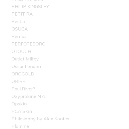
PHILIP KINGSLEY
PETIT RA
Pestlo
OSUGA
Pernici
PERFOTESORO
OTOUCH
Outlet Milfey
Oscar London
OROGOLD
ORIBE
Paul River?
Oxyprolane N.A.
Opskin
PCA Skin
Philosophy by Alex Kontier
Plamine