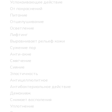
Успокаивающее действие
От покраснений
Питание
Отшелушивание
Осветление
Лифтинг
Выравнивает рельеф кожи
Сужение пор
Анти-акне
Смягчение
Сияние
Эластичность
Антицеллюлитное
Антибактериальное действие
Демакияж
Снимает воспаления
Уплотнение