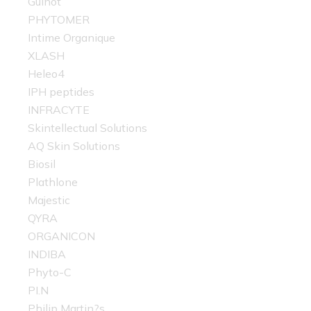
Guinot
PHYTOMER
Intime Organique
XLASH
Heleo4
IPH peptides
INFRACYTE
Skintellectual Solutions
AQ Skin Solutions
Biosil
Plathlone
Majestic
QYRA
ORGANICON
INDIBA
Phyto-C
PI.N
Philip Martin?s