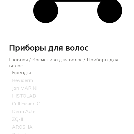
Приборы для волос
Главная
Косметика для волос
Приборы для
волос
Бренды
Reviderm
Jan MARINI
HISTOLAB
Cell Fusion C
Derm Acte
ZQ-II
AROSHA