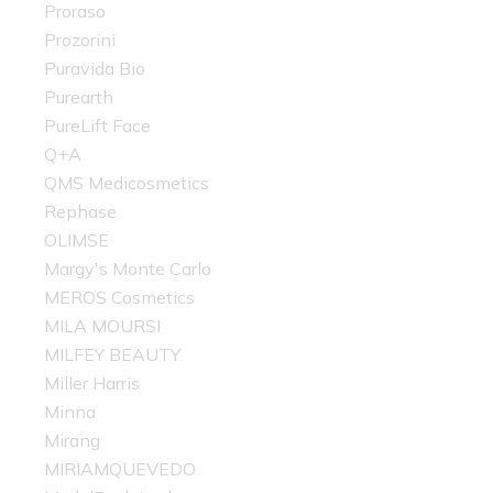
Proraso
Prozorini
Puravida Bio
Purearth
PureLift Face
Q+A
QMS Medicosmetics
Rephase
OLIMSE
Margy's Monte Carlo
MEROS Cosmetics
MILA MOURSI
MILFEY BEAUTY
Miller Harris
Minna
Mirang
MIRIAMQUEVEDO