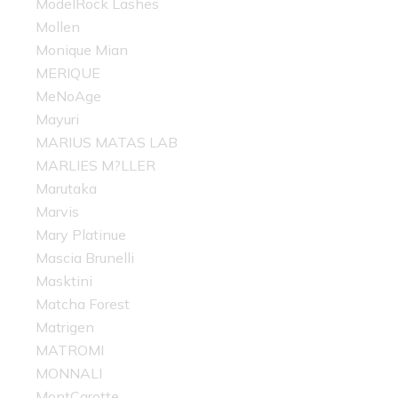
ModelRock Lashes
Mollen
Monique Mian
MERIQUE
MeNoAge
Mayuri
MARIUS MATAS LAB
MARLIES M?LLER
Marutaka
Marvis
Mary Platinue
Mascia Brunelli
Masktini
Matcha Forest
Matrigen
MATROMI
MONNALI
MontCarotte