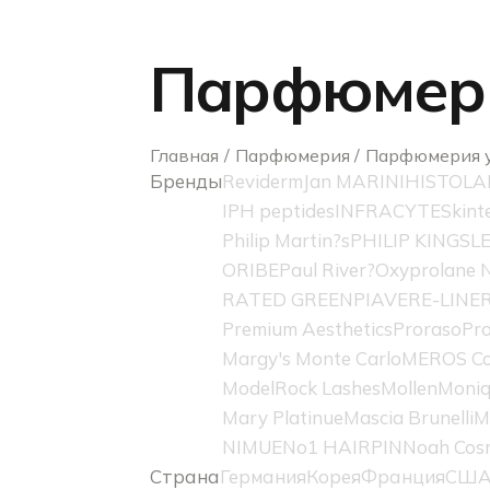
Парфюмери
Главная
Парфюмерия
Парфюмерия 
Бренды
Reviderm
Jan MARINI
HISTOLA
IPH peptides
INFRACYTE
Skint
Philip Martin?s
PHILIP KINGSL
ORIBE
Paul River?
Oxyprolane N
RATED GREEN
PIAVE
RE-LINE
Premium Aesthetics
Proraso
Pro
Margy's Monte Carlo
MEROS Co
ModelRock Lashes
Mollen
Moniq
Mary Platinue
Mascia Brunelli
M
NIMUE
No1 HAIRPIN
Noah Cos
Страна
Германия
Корея
Франция
СШ