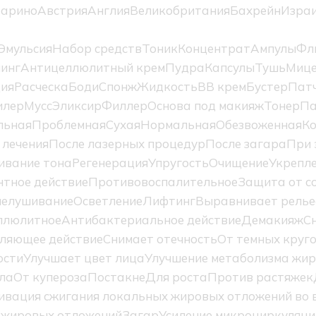
Марино
Австрия
Англия
Великобритания
Бахрейн
Изра
Эмульсия
Набор средств
Тоник
Концентрат
Ампулы
Фл
инг
Антицеллюлитный крем
Пудра
Капсулы
Тушь
Мице
ция
Расческа
Боди
Спонж
Жидкость
BB крем
Бустер
Пат
илер
Мусс
Эликсир
Филлер
Основа под макияж
Тонер
Па
льная
Проблемная
Сухая
Нормальная
Обезвоженная
К
 лечения
После лазерных процедур
После загара
При 
ивание тона
Регенерация
Упругость
Очищение
Укрепл
тное действие
Противовоспалительное
Защита от с
елушивание
Осветление
Лифтинг
Выравнивает релье
ллюлитное
Антибактериальное действие
Демакияж
С
ляющее действие
Снимает отечность
От темных круг
ости
Улучшает цвет лица
Улучшение метаболизма жир
ла
От купероза
Постакне
Для роста
Против растяжек
ивация сжигания локальных жировых отложений во в
 жировых отложений
Загар
Усиление микроциркуляци