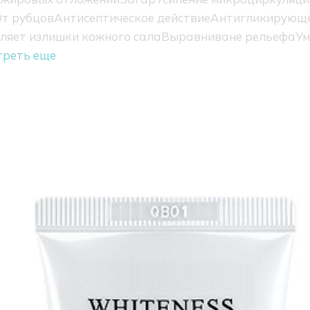
т рубцов
Антисептическое действие
Антигликирующе
ляет излишки кожного сала
Выравниване рельефа
Ум
треть еще