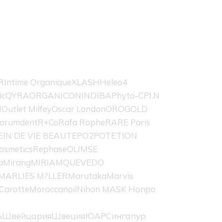
R
Intime Organique
XLASH
Heleo4
ic
QYRA
ORGANICON
INDIBA
Phyto-C
PI.N
H
Outlet Milfey
Oscar London
OROGOLD
orumdent
R+Co
Rafa Rophe
RARE Paris
EIN DE VIE BEAUTE
PO2
POTETION
osmetics
Rephase
OLIMSE
a
Mirang
MIRIAMQUEVEDO
MARLIES M?LLER
Marutaka
Marvis
Carotte
Moroccanoil
Nihon MASK Honpo
ь
Швейцария
Швеция
ЮАР
Сингапур