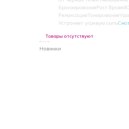
Бронзирование
Рост бровей
О
Релаксация
Тонирование
Уда
Устраняет угревую сыпь
Смо
Товары отсутствуют
Новинки