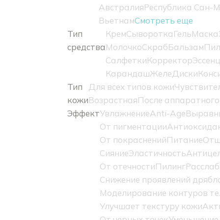
Австралия
Республика Сан-
Вьетнам
Смотреть еще
Тип
Крем
Сыворотка
Гель
Маска
средства
Молочко
Скраб
Бальзам
Пил
Салфетки
Корректор
Эссен
Карандаш
Желе
Диски
Конс
Тип
Для всех типов кожи
Чувствите
кожи
Возрастная
После аппаратного
Эффект
Увлажнение
Anti-Age
Выравн
От пигментации
Антиоксидан
От покраснений
Питание
Отш
Сияние
Эластичность
Антице
От отечности
Пилинг
Расслаб
Снижение проявлений дрябл
Моделирование контуров те
Улучшает текстуру кожи
Акт
От черных точек
Уменьшение