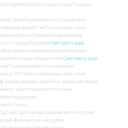
иль
Индия
Канада
Нидерланды
Польша
юид
Спрей
Пенка
Масло
Лосьон
Блеск
ллярная вода
Стик
Тональный крем
чи
Бельё
Мыло
Гоммаж
Кондиционер
ста
Помада
Праймер
Смотреть еще
омбинированная
Увядающая
Жирная
экзематозных дерматитах
Смотреть еще
ение
Тонизация
Восстановление
олнца SPF
Успокаивающее действие
ф кожи
Сужение пор
Анти-акне
Смягчение
нимает воспаления
Уплотнение
ов
Матирование
овой ткани
Детокс
Против выпадения волос
Россия
ремя физических нагрузок
и
Рост ресниц
Для массажа