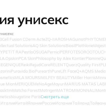
я унисекс
унисекс
B
Cell Fusion C
Derm Acte
ZQ-II
AROSHA
Guinot
PHYTOME
ellectual Solutions
AQ Skin Solutions
Biosil
Plathlone
Majest
EY
PETIT RA
Pestlo
OSUGA
Pernici
PERFOTESORO
OTOUC
.A.
Opskin
PCA Skin
Philosophy by Alex Kontier
Plamine
Qu
REGENIQUE
Reiki
RejudiCare
RELENT
Quarz
Quality First
PL
zorini
Puravida Bio
Purearth
PureLift Face
Q+A
QMS Medic
smetics
MILA MOURSI
MILFEY BEAUTY
Miller Harris
Minn
ue Mian
MERIQUE
MeNoAge
Mayuri
MARIUS MATAS LAB
asktini
Matcha Forest
Matrigen
MATROMI
MONNALI
Mont
metics
Nougatine Paris
Смотреть еще
А
Италия
Китай
Япония
Россия
Испания
Тайланд
Тайван