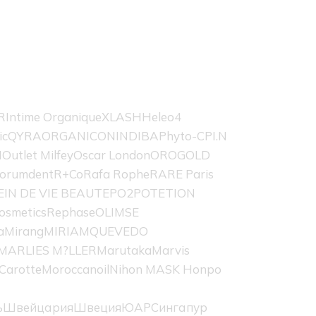
R
Intime Organique
XLASH
Heleo4
ic
QYRA
ORGANICON
INDIBA
Phyto-C
PI.N
H
Outlet Milfey
Oscar London
OROGOLD
orumdent
R+Co
Rafa Rophe
RARE Paris
EIN DE VIE BEAUTE
PO2
POTETION
osmetics
Rephase
OLIMSE
a
Mirang
MIRIAMQUEVEDO
MARLIES M?LLER
Marutaka
Marvis
Carotte
Moroccanoil
Nihon MASK Honpo
ь
Швейцария
Швеция
ЮАР
Сингапур