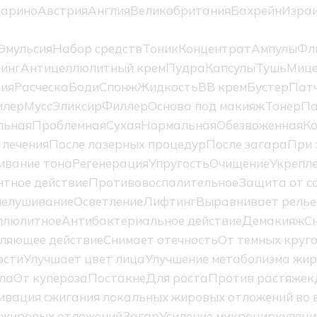
Марино
Австрия
Англия
Великобритания
Бахрейн
Изра
Эмульсия
Набор средств
Тоник
Концентрат
Ампулы
Фл
инг
Антицеллюлитный крем
Пудра
Капсулы
Тушь
Мице
ция
Расческа
Боди
Спонж
Жидкость
BB крем
Бустер
Пат
илер
Мусс
Эликсир
Филлер
Основа под макияж
Тонер
Па
льная
Проблемная
Сухая
Нормальная
Обезвоженная
К
 лечения
После лазерных процедур
После загара
При 
ивание тона
Регенерация
Упругость
Очищение
Укрепл
тное действие
Противовоспалительное
Защита от с
елушивание
Осветление
Лифтинг
Выравнивает релье
ллюлитное
Антибактериальное действие
Демакияж
С
ляющее действие
Снимает отечность
От темных круг
ости
Улучшает цвет лица
Улучшение метаболизма жир
ла
От купероза
Постакне
Для роста
Против растяжек
ивация сжигания локальных жировых отложений во в
 жировых отложений
Загар
Усиление микроциркуляци