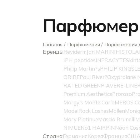
Парфюмери
Главная
Парфюмерия
Парфюмерия 
Бренды
Reviderm
Jan MARINI
HISTOLA
IPH peptides
INFRACYTE
Skint
Philip Martin?s
PHILIP KINGSL
ORIBE
Paul River?
Oxyprolane N
RATED GREEN
PIAVE
RE-LINE
Premium Aesthetics
Proraso
Pro
Margy's Monte Carlo
MEROS Co
ModelRock Lashes
Mollen
Moniq
Mary Platinue
Mascia Brunelli
M
NIMUE
No1 HAIRPIN
Noah Cos
Страна
Германия
Корея
Франция
СШ