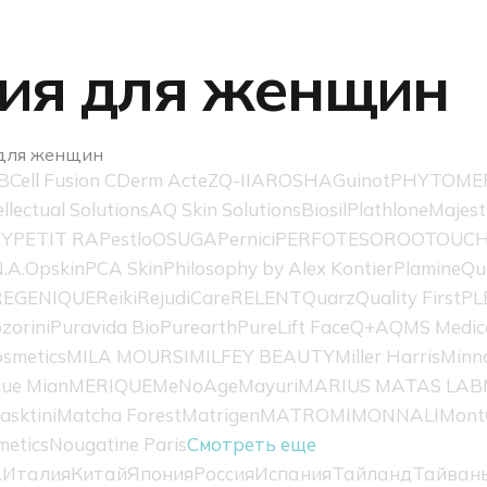
я для женщин
для женщин
B
Cell Fusion C
Derm Acte
ZQ-II
AROSHA
Guinot
PHYTOME
ellectual Solutions
AQ Skin Solutions
Biosil
Plathlone
Majest
EY
PETIT RA
Pestlo
OSUGA
Pernici
PERFOTESORO
OTOUC
.A.
Opskin
PCA Skin
Philosophy by Alex Kontier
Plamine
Qu
REGENIQUE
Reiki
RejudiCare
RELENT
Quarz
Quality First
PL
zorini
Puravida Bio
Purearth
PureLift Face
Q+A
QMS Medic
smetics
MILA MOURSI
MILFEY BEAUTY
Miller Harris
Minn
ue Mian
MERIQUE
MeNoAge
Mayuri
MARIUS MATAS LAB
asktini
Matcha Forest
Matrigen
MATROMI
MONNALI
Mont
metics
Nougatine Paris
Смотреть еще
А
Италия
Китай
Япония
Россия
Испания
Тайланд
Тайван