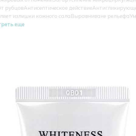
т рубцов
Антисептическое действие
Антигликирующе
ляет излишки кожного сала
Выравниване рельефа
Ум
треть еще