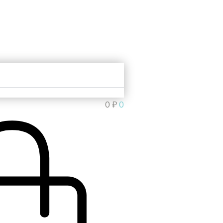
0
₽
0