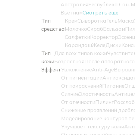
Австралия
Республика Сан-
Вьетнам
Смотреть еще
Тип
Крем
Сыворотка
Гель
Маска
средства
Молочко
Скраб
Бальзам
Пил
Салфетки
Корректор
Эссен
Карандаш
Желе
Диски
Конс
Тип
Для всех типов кожи
Чувствите
кожи
Возрастная
После аппаратного
Эффект
Увлажнение
Anti-Age
Выравн
От пигментации
Антиоксидан
От покраснений
Питание
Отш
Сияние
Эластичность
Антице
От отечности
Пилинг
Расслаб
Снижение проявлений дрябл
Моделирование контуров те
Улучшает текстуру кожи
Акт
От черных точек
Уменьшение