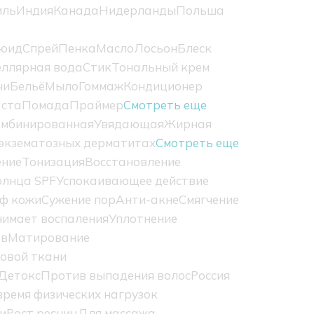
иль
Индия
Канада
Нидерланды
Польша
юид
Спрей
Пенка
Масло
Лосьон
Блеск
ллярная вода
Стик
Тональный крем
чи
Бельё
Мыло
Гоммаж
Кондиционер
ста
Помада
Праймер
Смотреть еще
омбинированная
Увядающая
Жирная
экзематозных дерматитах
Смотреть еще
ение
Тонизация
Восстановление
олнца SPF
Успокаивающее действие
ф кожи
Сужение пор
Анти-акне
Смягчение
нимает воспаления
Уплотнение
ов
Матирование
овой ткани
Детокс
Против выпадения волос
Россия
ремя физических нагрузок
и
Рост ресниц
Для массажа