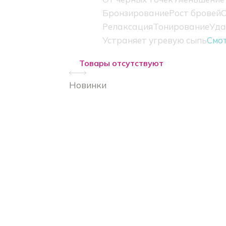
Бронзирование
Рост бровей
О
Релаксация
Тонирование
Уда
Устраняет угревую сыпь
Смо
Товары отсутствуют
Новинки