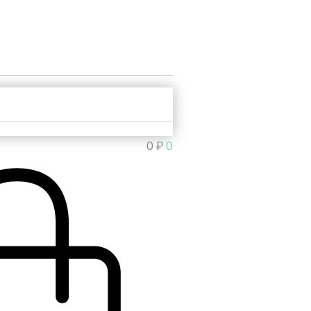
0
₽
0