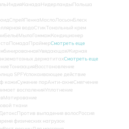
иль
Индия
Канада
Нидерланды
Польша
юид
Спрей
Пенка
Масло
Лосьон
Блеск
ллярная вода
Стик
Тональный крем
чи
Бельё
Мыло
Гоммаж
Кондиционер
ста
Помада
Праймер
Смотреть еще
омбинированная
Увядающая
Жирная
экзематозных дерматитах
Смотреть еще
ение
Тонизация
Восстановление
олнца SPF
Успокаивающее действие
ф кожи
Сужение пор
Анти-акне
Смягчение
нимает воспаления
Уплотнение
ов
Матирование
овой ткани
Детокс
Против выпадения волос
Россия
ремя физических нагрузок
и
Рост ресниц
Для массажа