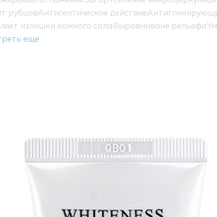
т рубцов
Антисептическое действие
Антигликирующе
ляет излишки кожного сала
Выравниване рельефа
Ум
треть еще