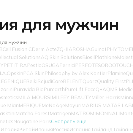
я для мужчин
для мужчин
B
Cell Fusion C
Derm Acte
ZQ-II
AROSHA
Guinot
PHYTOME
ellectual Solutions
AQ Skin Solutions
Biosil
Plathlone
Majest
EY
PETIT RA
Pestlo
OSUGA
Pernici
PERFOTESORO
OTOUC
.A.
Opskin
PCA Skin
Philosophy by Alex Kontier
Plamine
Qu
REGENIQUE
Reiki
RejudiCare
RELENT
Quarz
Quality First
PL
zorini
Puravida Bio
Purearth
PureLift Face
Q+A
QMS Medic
smetics
MILA MOURSI
MILFEY BEAUTY
Miller Harris
Minn
ue Mian
MERIQUE
MeNoAge
Mayuri
MARIUS MATAS LAB
asktini
Matcha Forest
Matrigen
MATROMI
MONNALI
Mont
metics
Nougatine Paris
Смотреть еще
А
Италия
Китай
Япония
Россия
Испания
Тайланд
Тайван