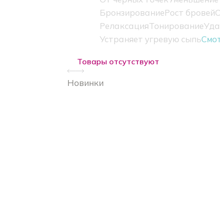
Бронзирование
Рост бровей
О
Релаксация
Тонирование
Уда
Устраняет угревую сыпь
Смо
Товары отсутствуют
Новинки