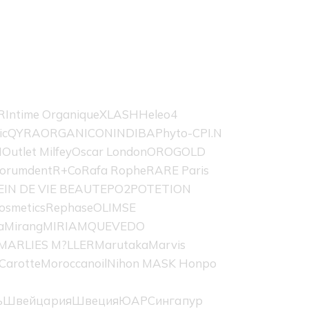
R
Intime Organique
XLASH
Heleo4
ic
QYRA
ORGANICON
INDIBA
Phyto-C
PI.N
H
Outlet Milfey
Oscar London
OROGOLD
orumdent
R+Co
Rafa Rophe
RARE Paris
EIN DE VIE BEAUTE
PO2
POTETION
osmetics
Rephase
OLIMSE
a
Mirang
MIRIAMQUEVEDO
MARLIES M?LLER
Marutaka
Marvis
Carotte
Moroccanoil
Nihon MASK Honpo
ь
Швейцария
Швеция
ЮАР
Сингапур