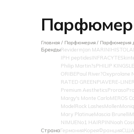
Парфюмери
Главная
Парфюмерия
Парфюмерия 
Бренды
Reviderm
Jan MARINI
HISTOLA
IPH peptides
INFRACYTE
Skint
Philip Martin?s
PHILIP KINGSL
ORIBE
Paul River?
Oxyprolane N
RATED GREEN
PIAVE
RE-LINE
Premium Aesthetics
Proraso
Pro
Margy's Monte Carlo
MEROS Co
ModelRock Lashes
Mollen
Moniq
Mary Platinue
Mascia Brunelli
M
NIMUE
No1 HAIRPIN
Noah Cos
Страна
Германия
Корея
Франция
СШ