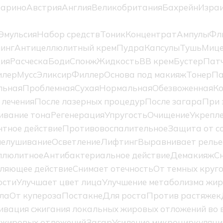
Марино
Австрия
Англия
Великобритания
Бахрейн
Изра
Эмульсия
Набор средств
Тоник
Концентрат
Ампулы
Фл
инг
Антицеллюлитный крем
Пудра
Капсулы
Тушь
Мице
ция
Расческа
Боди
Спонж
Жидкость
BB крем
Бустер
Пат
илер
Мусс
Эликсир
Филлер
Основа под макияж
Тонер
Па
льная
Проблемная
Сухая
Нормальная
Обезвоженная
К
 лечения
После лазерных процедур
После загара
При 
ивание тона
Регенерация
Упругость
Очищение
Укрепл
тное действие
Противовоспалительное
Защита от с
елушивание
Осветление
Лифтинг
Выравнивает релье
ллюлитное
Антибактериальное действие
Демакияж
С
ляющее действие
Снимает отечность
От темных круг
ости
Улучшает цвет лица
Улучшение метаболизма жир
ла
От купероза
Постакне
Для роста
Против растяжек
ивация сжигания локальных жировых отложений во в
 жировых отложений
Загар
Усиление микроциркуляци