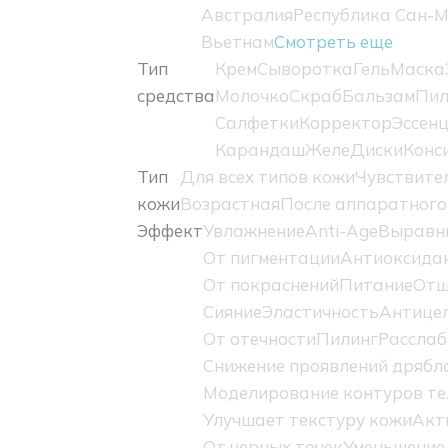
Австралия
Республика Сан-
Вьетнам
Смотреть еще
Тип
Крем
Сыворотка
Гель
Маска
средства
Молочко
Скраб
Бальзам
Пил
Салфетки
Корректор
Эссен
Карандаш
Желе
Диски
Конс
Тип
Для всех типов кожи
Чувствите
кожи
Возрастная
После аппаратного
Эффект
Увлажнение
Anti-Age
Выравн
От пигментации
Антиоксидан
От покраснений
Питание
Отш
Сияние
Эластичность
Антице
От отечности
Пилинг
Расслаб
Снижение проявлений дрябл
Моделирование контуров те
Улучшает текстуру кожи
Акт
От черных точек
Уменьшение