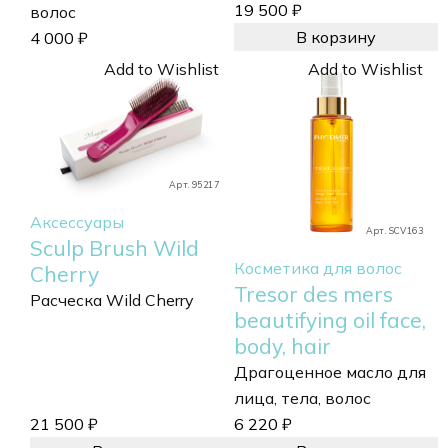
19 500
₽
волос
В корзину
4 000
₽
Add to Wishlist
Add to Wishlist
Арт. 95217
Аксессуары
Арт. SCV163
Sculp Brush Wild
Косметика для волос
Cherry
Tresor des mers
Расческа Wild Cherry
beautifying oil face,
body, hair
Драгоценное масло для
лица, тела, волос
21 500
₽
6 220
₽