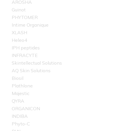
AROSHA
Guinot
PHYTOMER
Intime Organique
XLASH
Heleo4
IPH peptides
INFRACYTE
Skintellectual Solutions
AQ Skin Solutions
Biosil
Plathlone
Majestic
QYRA
ORGANICON
INDIBA
Phyto-C