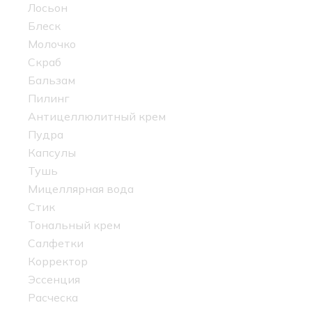
Лосьон
Блеск
Молочко
Скраб
Бальзам
Пилинг
Антицеллюлитный крем
Пудра
Капсулы
Тушь
Мицеллярная вода
Стик
Тональный крем
Салфетки
Корректор
Эссенция
Расческа