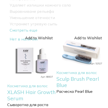
Удаляет излишки кожного сала
Выравниване рельефа
Уменьшение отечности
Устраняет угревую сыпь
Смотреть еще
Add to Wishlist
Add to Wishlist
Нет в наличии
Арт. 52527
Косметика для волос
Арт. 66637
Sculp Brush Pearl
Blue
Косметика для волос
Расческа Pearl Blue
XLASH Hair Growth
Serum
Сыворотка для роста