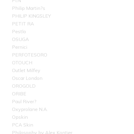
PI.N
Philip Martin?s
PHILIP KINGSLEY
PETIT RA
Pestlo
OSUGA
Pernici
PERFOTESORO
OTOUCH
Outlet Milfey
Oscar London
OROGOLD
ORIBE
Paul River?
Oxyprolane N.A.
Opskin
PCA Skin
Philosophy by Alex Kontier