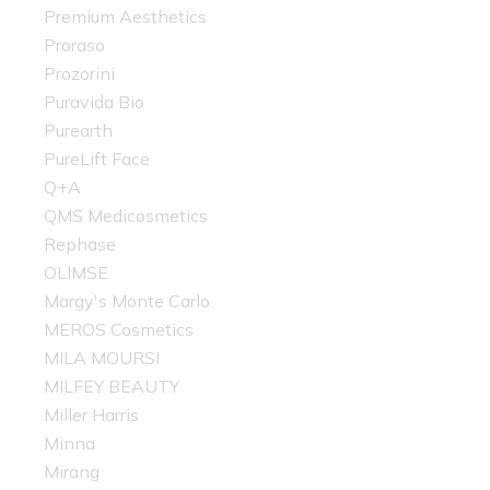
Premium Aesthetics
Proraso
Prozorini
Puravida Bio
Purearth
PureLift Face
Q+A
QMS Medicosmetics
Rephase
OLIMSE
Margy's Monte Carlo
MEROS Cosmetics
MILA MOURSI
MILFEY BEAUTY
Miller Harris
Minna
Mirang