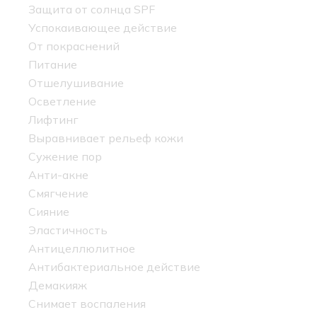
Защита от солнца SPF
Успокаивающее действие
От покраснений
Питание
Отшелушивание
Осветление
Лифтинг
Выравнивает рельеф кожи
Сужение пор
Анти-акне
Смягчение
Сияние
Эластичность
Антицеллюлитное
Антибактериальное действие
Демакияж
Снимает воспаления