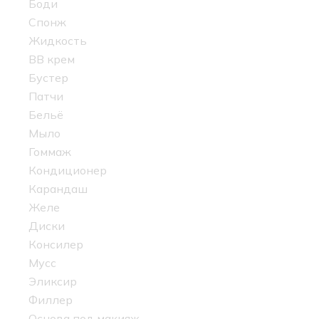
Боди
Спонж
Жидкость
BB крем
Бустер
Патчи
Бельё
Мыло
Гоммаж
Кондиционер
Карандаш
Желе
Диски
Консилер
Мусс
Эликсир
Филлер
Основа под макияж