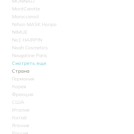
MONNALI
MontCarotte
Moroccanoil
Nihon MASK Honpo
NIMUE
No1 HAIRPIN
Noah Cosmetics
Nougatine Paris
Смотреть еще
Страна
Германия
Корея
Франция
США
Италия
Китай
Япония
Россия