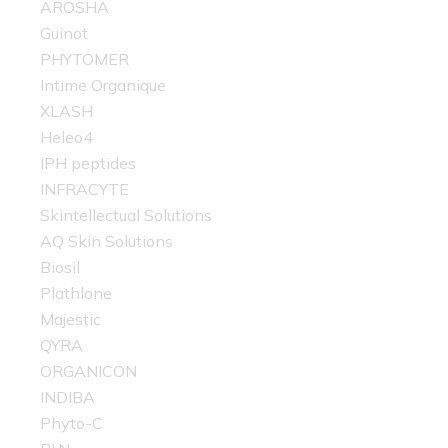
AROSHA
Guinot
PHYTOMER
Intime Organique
XLASH
Heleo4
IPH peptides
INFRACYTE
Skintellectual Solutions
AQ Skin Solutions
Biosil
Plathlone
Majestic
QYRA
ORGANICON
INDIBA
Phyto-C