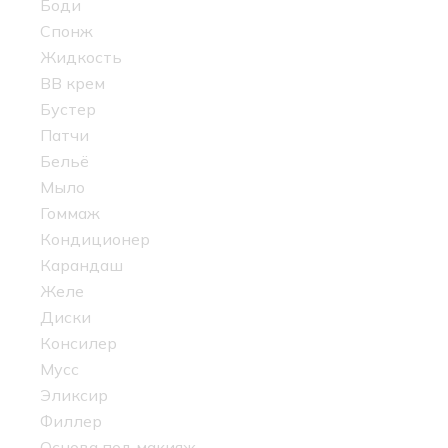
Боди
Спонж
Жидкость
BB крем
Бустер
Патчи
Бельё
Мыло
Гоммаж
Кондиционер
Карандаш
Желе
Диски
Консилер
Мусс
Эликсир
Филлер
Основа под макияж