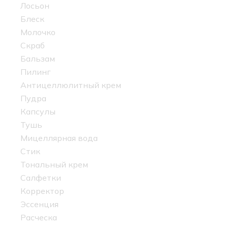
Лосьон
Блеск
Молочко
Скраб
Бальзам
Пилинг
Антицеллюлитный крем
Пудра
Капсулы
Тушь
Мицеллярная вода
Стик
Тональный крем
Салфетки
Корректор
Эссенция
Расческа