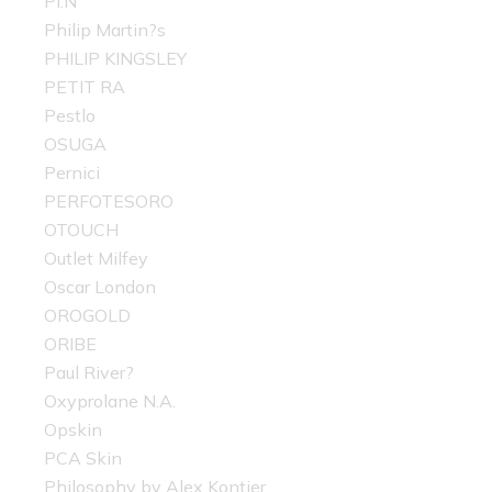
PI.N
Philip Martin?s
PHILIP KINGSLEY
PETIT RA
Pestlo
OSUGA
Pernici
PERFOTESORO
OTOUCH
Outlet Milfey
Oscar London
OROGOLD
ORIBE
Paul River?
Oxyprolane N.A.
Opskin
PCA Skin
Philosophy by Alex Kontier