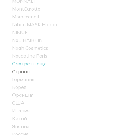
MONNALI
MontCarotte
Moroccanoil
Nihon MASK Honpo
NIMUE
No1 HAIRPIN
Noah Cosmetics
Nougatine Paris
Смотреть еще
Страна
Германия
Корея
Франция
США
Италия
Китай
Япония
Россия