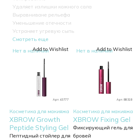
Удаляет излишки кожного сала
Выравниване рельефа
Уменьшение отечности
Устраняет угревую сыпь
Смотреть еще
Add to Wishlist
Add to Wishlist
Нет в наличии
Нет в наличии
Арт. 43777
Арт. 88318
Косметика для макияжа
Косметика для макияжа
XBROW Growth
XBROW Fixing Gel
Peptide Styling Gel
Фиксирующий гель для
Пептидный стайлер для
бровей