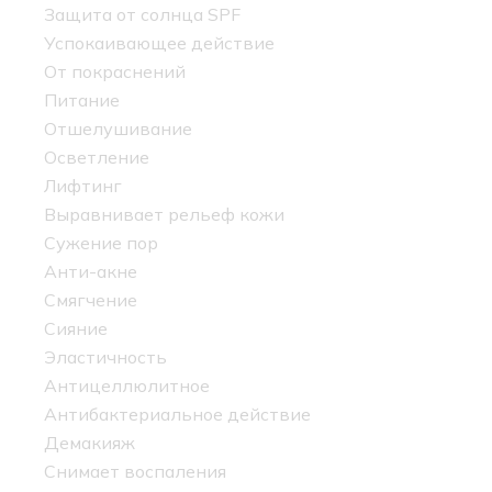
Защита от солнца SPF
Успокаивающее действие
От покраснений
Питание
Отшелушивание
Осветление
Лифтинг
Выравнивает рельеф кожи
Сужение пор
Анти-акне
Смягчение
Сияние
Эластичность
Антицеллюлитное
Антибактериальное действие
Демакияж
Снимает воспаления