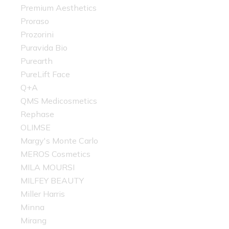
Premium Aesthetics
Proraso
Prozorini
Puravida Bio
Purearth
PureLift Face
Q+A
QMS Medicosmetics
Rephase
OLIMSE
Margy's Monte Carlo
MEROS Cosmetics
MILA MOURSI
MILFEY BEAUTY
Miller Harris
Minna
Mirang