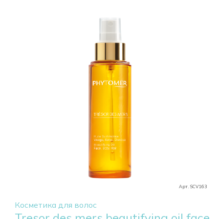
Арт. SCV163
Косметика для волос
Tresor des mers beautifying oil face,