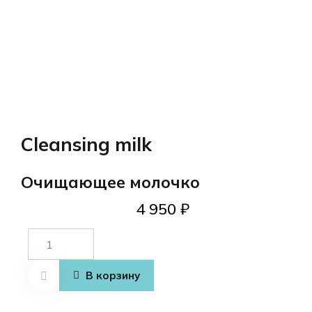
Cleansing milk
Очищающее молочко
4 950
₽
Количество
товара
Cleansing
В корзину
milk