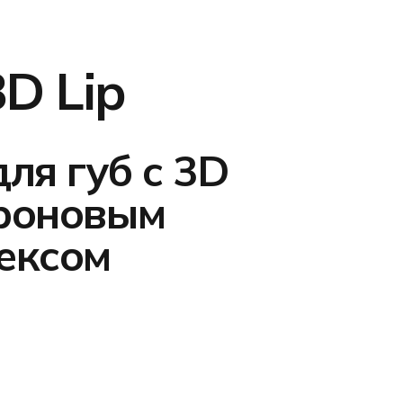
D Lip
ля губ с 3D
роновым
ексом