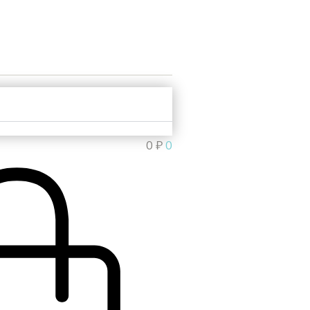
0
₽
0