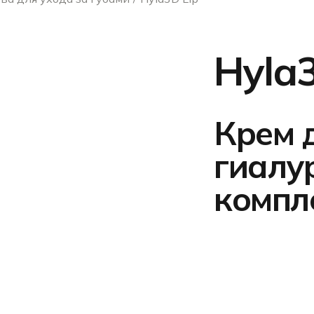
Hyla3
Крем д
гиалу
компл