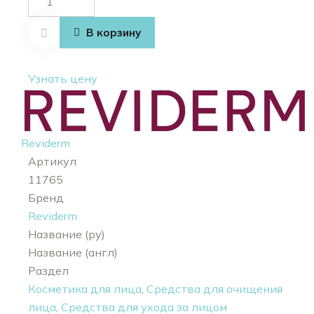
товара
Cleansing
В корзину
milk +
Thermal
Узнать цену
tonic + 2
clean eye +
cleansing
sponge
Reviderm
Артикул
11765
Бренд
Reviderm
Название (ру)
Название (англ)
Раздел
Косметика для лица
,
Средства для очищения
лица
,
Средства для ухода за лицом