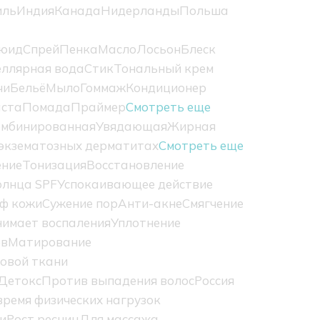
иль
Индия
Канада
Нидерланды
Польша
юид
Спрей
Пенка
Масло
Лосьон
Блеск
ллярная вода
Стик
Тональный крем
чи
Бельё
Мыло
Гоммаж
Кондиционер
ста
Помада
Праймер
Смотреть еще
омбинированная
Увядающая
Жирная
экзематозных дерматитах
Смотреть еще
ение
Тонизация
Восстановление
олнца SPF
Успокаивающее действие
ф кожи
Сужение пор
Анти-акне
Смягчение
нимает воспаления
Уплотнение
ов
Матирование
овой ткани
Детокс
Против выпадения волос
Россия
ремя физических нагрузок
и
Рост ресниц
Для массажа