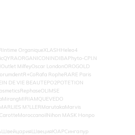
R
Intime Organique
XLASH
Heleo4
ic
QYRA
ORGANICON
INDIBA
Phyto-C
PI.N
H
Outlet Milfey
Oscar London
OROGOLD
orumdent
R+Co
Rafa Rophe
RARE Paris
EIN DE VIE BEAUTE
PO2
POTETION
osmetics
Rephase
OLIMSE
a
Mirang
MIRIAMQUEVEDO
MARLIES M?LLER
Marutaka
Marvis
Carotte
Moroccanoil
Nihon MASK Honpo
ь
Швейцария
Швеция
ЮАР
Сингапур