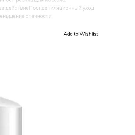
е действие
Постдепиляционный уход
еньшение отечности
Add to Wishlist