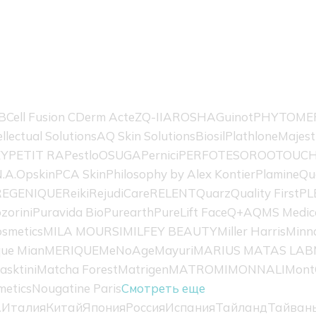
B
Cell Fusion C
Derm Acte
ZQ-II
AROSHA
Guinot
PHYTOME
ellectual Solutions
AQ Skin Solutions
Biosil
Plathlone
Majest
EY
PETIT RA
Pestlo
OSUGA
Pernici
PERFOTESORO
OTOUC
.A.
Opskin
PCA Skin
Philosophy by Alex Kontier
Plamine
Qu
REGENIQUE
Reiki
RejudiCare
RELENT
Quarz
Quality First
PL
zorini
Puravida Bio
Purearth
PureLift Face
Q+A
QMS Medic
smetics
MILA MOURSI
MILFEY BEAUTY
Miller Harris
Minn
ue Mian
MERIQUE
MeNoAge
Mayuri
MARIUS MATAS LAB
asktini
Matcha Forest
Matrigen
MATROMI
MONNALI
Mont
metics
Nougatine Paris
Смотреть еще
А
Италия
Китай
Япония
Россия
Испания
Тайланд
Тайван