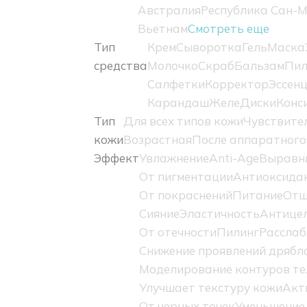
Австралия
Республика Сан-
Вьетнам
Смотреть еще
Тип
Крем
Сыворотка
Гель
Маска
средства
Молочко
Скраб
Бальзам
Пил
Салфетки
Корректор
Эссен
Карандаш
Желе
Диски
Конс
Тип
Для всех типов кожи
Чувствите
кожи
Возрастная
После аппаратного
Эффект
Увлажнение
Anti-Age
Выравн
От пигментации
Антиоксидан
От покраснений
Питание
Отш
Сияние
Эластичность
Антице
От отечности
Пилинг
Расслаб
Снижение проявлений дрябл
Моделирование контуров те
Улучшает текстуру кожи
Акт
От черных точек
Уменьшение