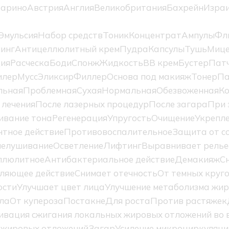
Марино
Австрия
Англия
Великобритания
Бахрейн
Изра
Эмульсия
Набор средств
Тоник
Концентрат
Ампулы
Фл
инг
Антицеллюлитный крем
Пудра
Капсулы
Тушь
Мице
ция
Расческа
Боди
Спонж
Жидкость
BB крем
Бустер
Пат
илер
Мусс
Эликсир
Филлер
Основа под макияж
Тонер
Па
льная
Проблемная
Сухая
Нормальная
Обезвоженная
К
 лечения
После лазерных процедур
После загара
При 
ивание тона
Регенерация
Упругость
Очищение
Укрепл
тное действие
Противовоспалительное
Защита от с
елушивание
Осветление
Лифтинг
Выравнивает релье
ллюлитное
Антибактериальное действие
Демакияж
С
ляющее действие
Снимает отечность
От темных круг
ости
Улучшает цвет лица
Улучшение метаболизма жир
ла
От купероза
Постакне
Для роста
Против растяжек
ивация сжигания локальных жировых отложений во в
 жировых отложений
Загар
Усиление микроциркуляци