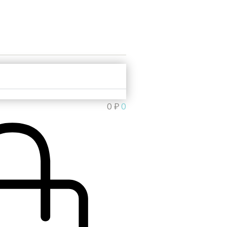
0
₽
0