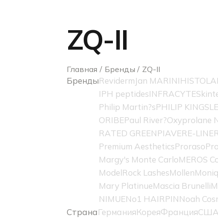
ZQ-II
Главная
Бренды
ZQ-II
Бренды
Reviderm
Jan MARINI
HISTOLA
IPH peptides
INFRACYTE
Skint
Philip Martin?s
PHILIP KINGSL
ORIBE
Paul River?
Oxyprolane N
RATED GREEN
PIAVE
RE-LINE
Premium Aesthetics
Proraso
Pro
Margy's Monte Carlo
MEROS Co
ModelRock Lashes
Mollen
Moniq
Mary Platinue
Mascia Brunelli
M
NIMUE
No1 HAIRPIN
Noah Cos
Страна
Германия
Корея
Франция
СШ