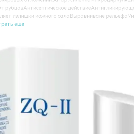
т рубцов
Антисептическое действие
Антигликирующе
ляет излишки кожного сала
Выравниване рельефа
Ум
треть еще