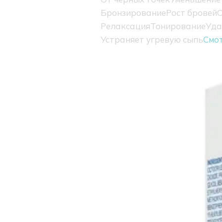
Бронзирование
Рост бровей
О
Релаксация
Тонирование
Уда
Устраняет угревую сыпь
Смо