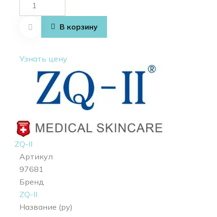
Количество
товара
Moisturizing
В корзину
Toner
Узнать цену
ZQ-II
Артикул
97681
Бренд
ZQ-II
Название (ру)