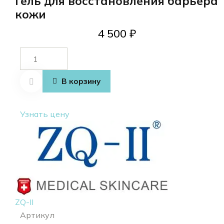
Гель для восстановления барьера
кожи
4 500
₽
Количество
товара Skin
Barrier
В корзину
Repairing
Gel
Узнать цену
ZQ-II
Артикул