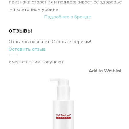
признаки старения и поддерживает её здоровье
на клеточном уровне.
Подробнее о бренде
отзывы
Отзывов пока нет. Станьте первым!
Оставить отзыв
вместе с этим покупают
Add to Wishlist
Add to Wishlist
Add to Wishlist
Add to Wishlist
Add to Wishlist
Add to Wishlist
Add to Wishlist
Add to Wishlist
Add to Wishlist
Add to Wishlist
Add to Wishlist
Add to Wishlist