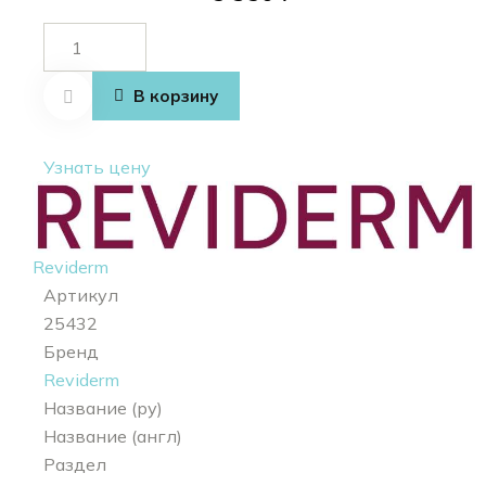
Количество
товара
Purifying
В корзину
tonic
Узнать цену
Reviderm
Артикул
25432
Бренд
Reviderm
Название (ру)
Название (англ)
Раздел