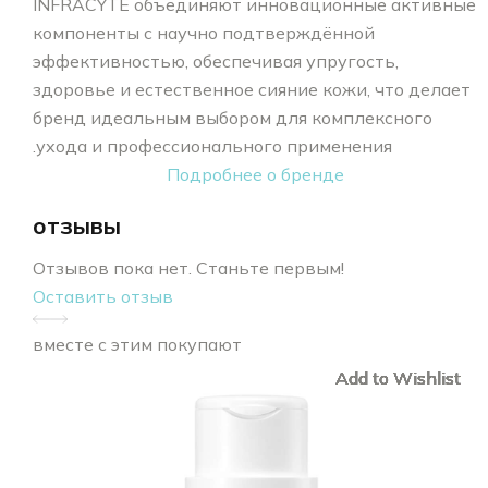
INFRACYTE объединяют инновационные активные
компоненты с научно подтверждённой
эффективностью, обеспечивая упругость,
здоровье и естественное сияние кожи, что делает
бренд идеальным выбором для комплексного
ухода и профессионального применения.
Подробнее о бренде
отзывы
Отзывов пока нет. Станьте первым!
Оставить отзыв
вместе с этим покупают
Add to Wishlist
Add to Wishlist
Add to Wishlist
Add to Wishlist
Add to Wishlist
Add to Wishlist
Add to Wishlist
Add to Wishlist
Add to Wishlist
Add to Wishlist
Add to Wishlist
Add to Wishlist