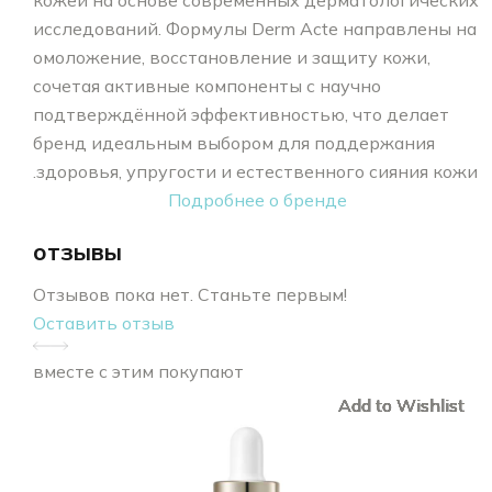
кожей на основе современных дерматологических
исследований. Формулы Derm Acte направлены на
омоложение, восстановление и защиту кожи,
сочетая активные компоненты с научно
подтверждённой эффективностью, что делает
бренд идеальным выбором для поддержания
здоровья, упругости и естественного сияния кожи.
Подробнее о бренде
отзывы
Отзывов пока нет. Станьте первым!
Оставить отзыв
вместе с этим покупают
Add to Wishlist
Add to Wishlist
Add to Wishlist
Add to Wishlist
Add to Wishlist
Add to Wishlist
Add to Wishlist
Add to Wishlist
Add to Wishlist
Add to Wishlist
Add to Wishlist
Add to Wishlist