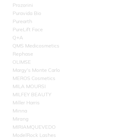
Prozorini
Puravida Bio
Purearth
PureLift Face
Q+A
QMS Medicosmetics
Rephase
OLIMSE
Margy's Monte Carlo
MEROS Cosmetics
MILA MOURSI
MILFEY BEAUTY
Miller Harris
Minna
Mirang
MIRIAMQUEVEDO
ModelRock Lashes