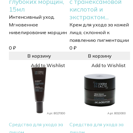
глубоких морщин,
с транексамовой
15мл
кислотой и
экстрактом...
Интенсивный уход.
Мгновенное
Крем для ухода за кожей
нивелирование морщин
лица, склонной к
появлению пигментации
0
₽
0
₽
В корзину
В корзину
Add to Wishlist
Add to Wishlist
Арт. 8027000
Арт. 8010000
Средства для ухода за
Средства для ухода за
лицом
лицом