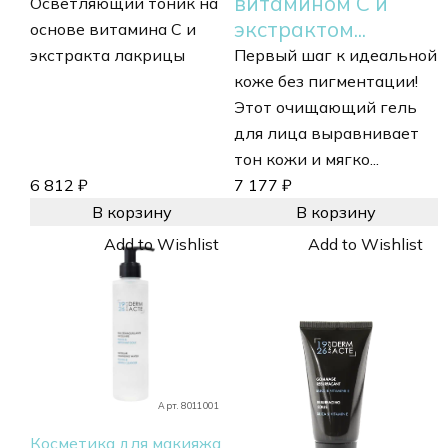
витамином С и
Осветляющий тоник на
экстрактом...
основе витамина С и
экстракта лакрицы
Первый шаг к идеальной
коже без пигментации!
Этот очищающий гель
для лица выравнивает
тон кожи и мягко...
6 812
₽
7 177
₽
В корзину
В корзину
Add to Wishlist
Add to Wishlist
Арт. 8011001
Косметика для макияжа