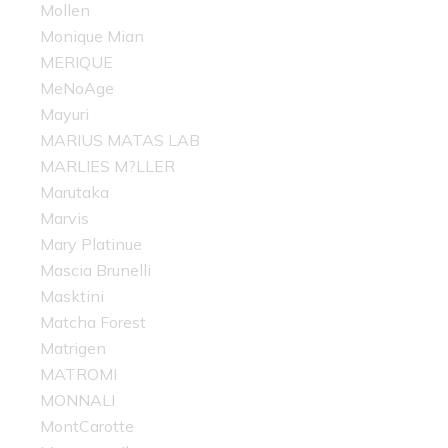
Mollen
Monique Mian
MERIQUE
MeNoAge
Mayuri
MARIUS MATAS LAB
MARLIES M?LLER
Marutaka
Marvis
Mary Platinue
Mascia Brunelli
Masktini
Matcha Forest
Matrigen
MATROMI
MONNALI
MontCarotte