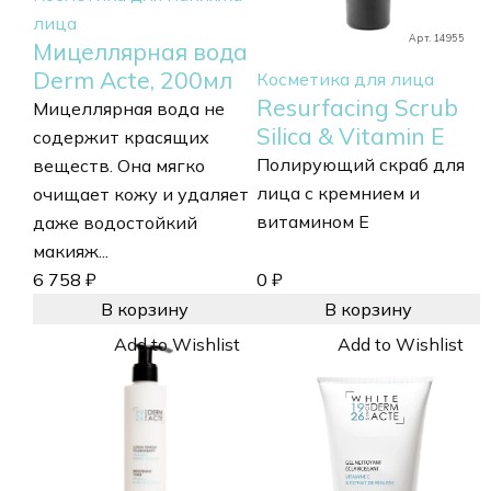
лица
Арт. 14955
Мицеллярная вода
Derm Acte, 200мл
Косметика для лица
Resurfacing Scrub
Мицеллярная вода не
Silica & Vitamin E
содержит красящих
Полирующий скраб для
веществ. Она мягко
лица с кремнием и
очищает кожу и удаляет
витамином Е
даже водостойкий
макияж...
6 758
₽
0
₽
В корзину
В корзину
Add to Wishlist
Add to Wishlist