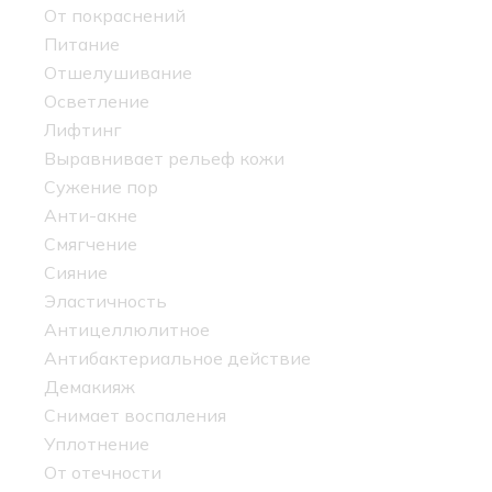
От покраснений
Питание
Отшелушивание
Осветление
Лифтинг
Выравнивает рельеф кожи
Сужение пор
Анти-акне
Смягчение
Сияние
Эластичность
Антицеллюлитное
Антибактериальное действие
Демакияж
Снимает воспаления
Уплотнение
От отечности