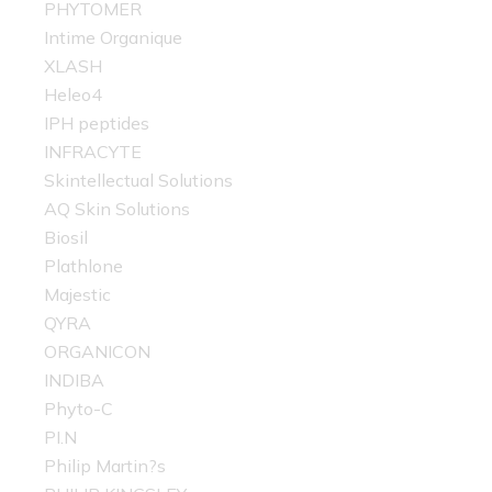
PHYTOMER
Intime Organique
XLASH
Heleo4
IPH peptides
INFRACYTE
Skintellectual Solutions
AQ Skin Solutions
Biosil
Plathlone
Majestic
QYRA
ORGANICON
INDIBA
Phyto-C
PI.N
Philip Martin?s