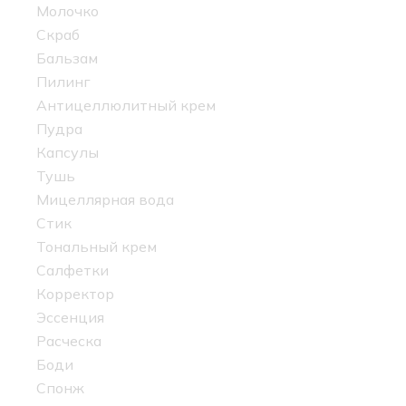
Молочко
Скраб
Бальзам
Пилинг
Антицеллюлитный крем
Пудра
Капсулы
Тушь
Мицеллярная вода
Стик
Тональный крем
Салфетки
Корректор
Эссенция
Расческа
Боди
Спонж