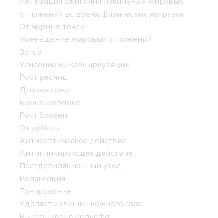
Активация сжигания локальных жировых
отложений во время физических нагрузок
От черных точек
Уменьшение жировых отложений
Загар
Усиление микроциркуляции
Рост ресниц
Для массажа
Бронзирование
Рост бровей
От рубцов
Антисептическое действие
Антигликирующее действие
Постдепиляционный уход
Релаксация
Тонирование
Удаляет излишки кожного сала
Выравниване рельефа