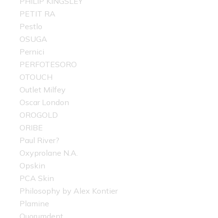
PHILIP KINGSLEY
PETIT RA
Pestlo
OSUGA
Pernici
PERFOTESORO
OTOUCH
Outlet Milfey
Oscar London
OROGOLD
ORIBE
Paul River?
Oxyprolane N.A.
Opskin
PCA Skin
Philosophy by Alex Kontier
Plamine
Quorumdent