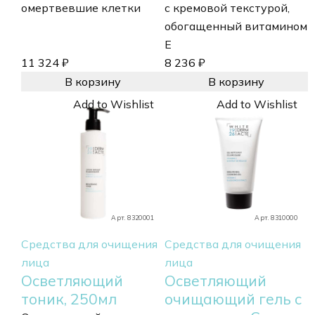
омертвевшие клетки
с кремовой текстурой,
обогащенный витамином
Е
11 324
₽
8 236
₽
В корзину
В корзину
Add to Wishlist
Add to Wishlist
Арт. 8320001
Арт. 8310000
Средства для очищения
Средства для очищения
лица
лица
Осветляющий
Осветляющий
тоник, 250мл
очищающий гель с