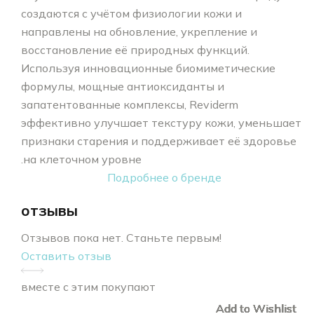
создаются с учётом физиологии кожи и
направлены на обновление, укрепление и
восстановление её природных функций.
Используя инновационные биомиметические
формулы, мощные антиоксиданты и
запатентованные комплексы, Reviderm
эффективно улучшает текстуру кожи, уменьшает
признаки старения и поддерживает её здоровье
на клеточном уровне.
Подробнее о бренде
отзывы
Отзывов пока нет. Станьте первым!
Оставить отзыв
вместе с этим покупают
Add to Wishlist
Add to Wishlist
Add to Wishlist
Add to Wishlist
Add to Wishlist
Add to Wishlist
Add to Wishlist
Add to Wishlist
Add to Wishlist
Add to Wishlist
Add to Wishlist
Add to Wishlist