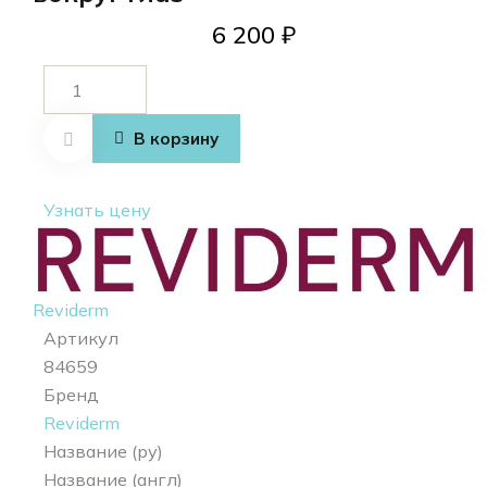
6 200
₽
Количество
товара
Refresh eye
В корзину
gel
Узнать цену
Reviderm
Артикул
84659
Бренд
Reviderm
Название (ру)
Название (англ)