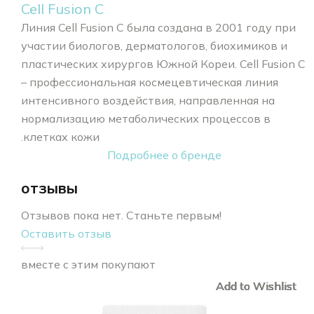
Cell Fusion C
Линия Cell Fusion C была создана в 2001 году при
участии биологов, дерматологов, биохимиков и
пластических хирургов Южной Кореи. Cell Fusion C
– профессиональная космецевтическая линия
интенсивного воздействия, направленная на
нормализацию метаболических процессов в
клетках кожи.
Подробнее о бренде
отзывы
Отзывов пока нет. Станьте первым!
Оставить отзыв
вместе с этим покупают
Add to Wishlist
Add to Wishlist
Add to Wishlist
Add to Wishlist
Add to Wishlist
Add to Wishlist
Add to Wishlist
Add to Wishlist
Add to Wishlist
Add to Wishlist
Add to Wishlist
Add to Wishlist