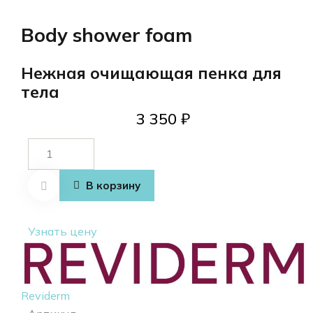
Body shower foam
Нежная очищающая пенка для
тела
3 350
₽
Количество
товара
Body
В корзину
shower
foam
Узнать цену
Reviderm