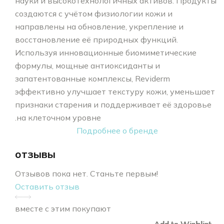
науки и высокотехнологичных активов. Продукты
создаются с учётом физиологии кожи и
направлены на обновление, укрепление и
восстановление её природных функций.
Используя инновационные биомиметические
формулы, мощные антиоксиданты и
запатентованные комплексы, Reviderm
эффективно улучшает текстуру кожи, уменьшает
признаки старения и поддерживает её здоровье
на клеточном уровне.
Подробнее о бренде
отзывы
Отзывов пока нет. Станьте первым!
Оставить отзыв
вместе с этим покупают
Add to Wishlist
Add to Wishlist
Add to Wishlist
Add to Wishlist
Add to Wishlist
Add to Wishlist
Add to Wishlist
Add to Wishlist
Add to Wishlist
Add to Wishlist
Add to Wishlist
Add to Wishlist