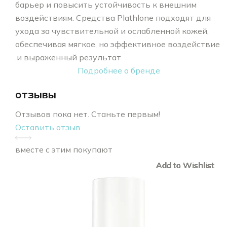
барьер и повысить устойчивость к внешним
воздействиям. Средства Plathlone подходят для
ухода за чувствительной и ослабленной кожей,
обеспечивая мягкое, но эффективное воздействие
и выраженный результат.
Подробнее о бренде
отзывы
Отзывов пока нет. Станьте первым!
Оставить отзыв
вместе с этим покупают
Add to Wishlist
Add to Wishlist
Add to Wishlist
Add to Wishlist
Add to Wishlist
Add to Wishlist
Add to Wishlist
Add to Wishlist
Add to Wishlist
Add to Wishlist
Add to Wishlist
Add to Wishlist