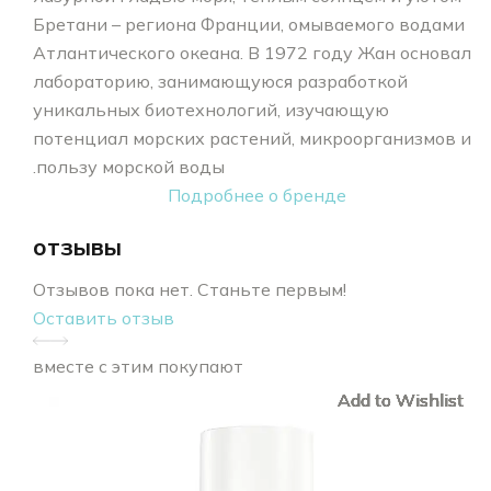
Бретани – региона Франции, омываемого водами
Атлантического океана. В 1972 году Жан основал
лабораторию, занимающуюся разработкой
уникальных биотехнологий, изучающую
потенциал морских растений, микроорганизмов и
пользу морской воды.
Подробнее о бренде
отзывы
Отзывов пока нет. Станьте первым!
Оставить отзыв
вместе с этим покупают
Add to Wishlist
Add to Wishlist
Add to Wishlist
Add to Wishlist
Add to Wishlist
Add to Wishlist
Add to Wishlist
Add to Wishlist
Add to Wishlist
Add to Wishlist
Add to Wishlist
Add to Wishlist