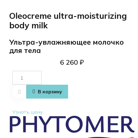
Oleocreme ultra-moisturizing
body milk
Ультра-увлажняющее молочко
для тела
6 260
₽
Количество
товара
Oleocreme
В корзину
ultra-
moisturizing
Узнать цену
body milk