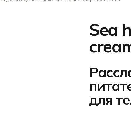
Sea h
cream
Рассл
питат
для те