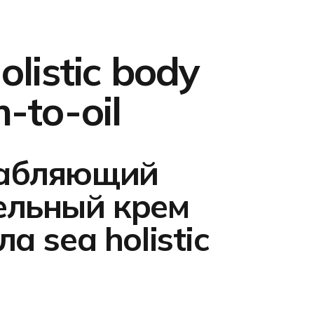
olistic body
-to-oil
абляющий
ельный крем
ла sea holistic