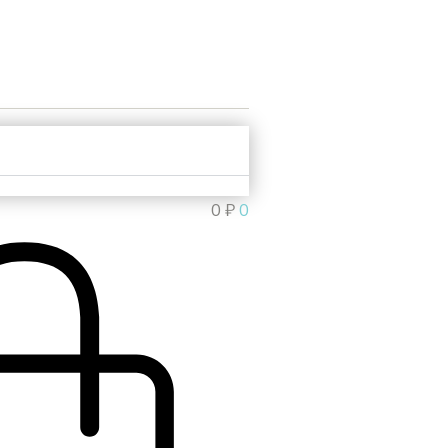
0
₽
0