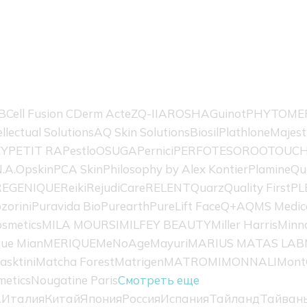
B
Cell Fusion C
Derm Acte
ZQ-II
AROSHA
Guinot
PHYTOME
ellectual Solutions
AQ Skin Solutions
Biosil
Plathlone
Majest
EY
PETIT RA
Pestlo
OSUGA
Pernici
PERFOTESORO
OTOUC
.A.
Opskin
PCA Skin
Philosophy by Alex Kontier
Plamine
Qu
REGENIQUE
Reiki
RejudiCare
RELENT
Quarz
Quality First
PL
zorini
Puravida Bio
Purearth
PureLift Face
Q+A
QMS Medic
smetics
MILA MOURSI
MILFEY BEAUTY
Miller Harris
Minn
ue Mian
MERIQUE
MeNoAge
Mayuri
MARIUS MATAS LAB
asktini
Matcha Forest
Matrigen
MATROMI
MONNALI
Mont
metics
Nougatine Paris
Смотреть еще
А
Италия
Китай
Япония
Россия
Испания
Тайланд
Тайван