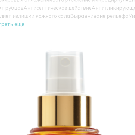
т рубцов
Антисептическое действие
Антигликирующе
ляет излишки кожного сала
Выравниване рельефа
Ум
треть еще