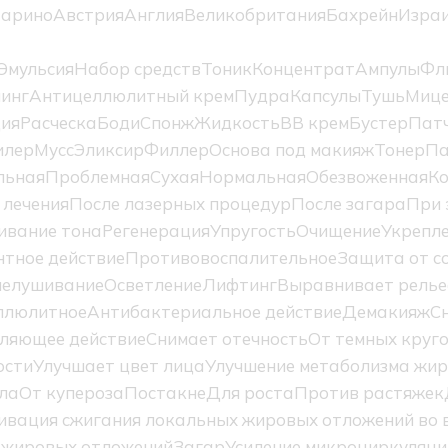
Марино
Австрия
Англия
Великобритания
Бахрейн
Изра
Эмульсия
Набор средств
Тоник
Концентрат
Ампулы
Фл
инг
Антицеллюлитный крем
Пудра
Капсулы
Тушь
Мице
ция
Расческа
Боди
Спонж
Жидкость
BB крем
Бустер
Пат
илер
Мусс
Эликсир
Филлер
Основа под макияж
Тонер
Па
льная
Проблемная
Сухая
Нормальная
Обезвоженная
К
 лечения
После лазерных процедур
После загара
При 
ивание тона
Регенерация
Упругость
Очищение
Укрепл
тное действие
Противовоспалительное
Защита от с
елушивание
Осветление
Лифтинг
Выравнивает релье
ллюлитное
Антибактериальное действие
Демакияж
С
ляющее действие
Снимает отечность
От темных круг
ости
Улучшает цвет лица
Улучшение метаболизма жир
ла
От купероза
Постакне
Для роста
Против растяжек
ивация сжигания локальных жировых отложений во в
 жировых отложений
Загар
Усиление микроциркуляци