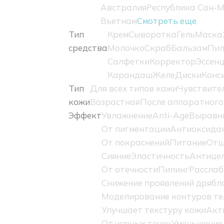
Австралия
Республика Сан-
Вьетнам
Смотреть еще
Тип
Крем
Сыворотка
Гель
Маска
средства
Молочко
Скраб
Бальзам
Пил
Салфетки
Корректор
Эссен
Карандаш
Желе
Диски
Конс
Тип
Для всех типов кожи
Чувствите
кожи
Возрастная
После аппаратного
Эффект
Увлажнение
Anti-Age
Выравн
От пигментации
Антиоксидан
От покраснений
Питание
Отш
Сияние
Эластичность
Антице
От отечности
Пилинг
Расслаб
Снижение проявлений дрябл
Моделирование контуров те
Улучшает текстуру кожи
Акт
От черных точек
Уменьшение