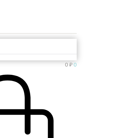
0
₽
0