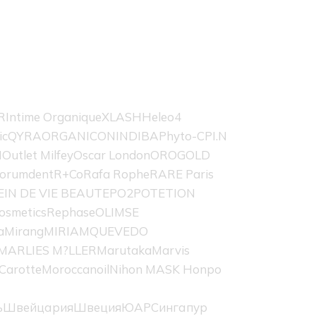
R
Intime Organique
XLASH
Heleo4
ic
QYRA
ORGANICON
INDIBA
Phyto-C
PI.N
H
Outlet Milfey
Oscar London
OROGOLD
orumdent
R+Co
Rafa Rophe
RARE Paris
EIN DE VIE BEAUTE
PO2
POTETION
osmetics
Rephase
OLIMSE
a
Mirang
MIRIAMQUEVEDO
MARLIES M?LLER
Marutaka
Marvis
Carotte
Moroccanoil
Nihon MASK Honpo
ь
Швейцария
Швеция
ЮАР
Сингапур