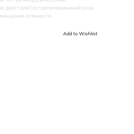
е действие
Постдепиляционный уход
еньшение отечности
Add to Wishlist