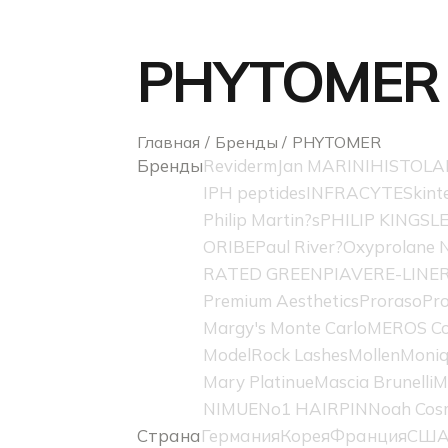
PHYTOMER
Главная
Бренды
PHYTOMER
Бренды
Reviderm
Jan MARINI
HISTOLA
IPH peptides
INFRACYTE
Skint
Philip Martin?s
PHILIP KINGSL
ORIBE
Paul River?
Oxyprolane N
RATED GREEN
PIAVE
RE-LINE
Premium Aesthetics
Proraso
Pro
Margy's Monte Carlo
MEROS Co
ModelRock Lashes
Mollen
Moniq
Mary Platinue
Mascia Brunelli
M
NIMUE
No1 HAIRPIN
Noah Cos
Страна
Германия
Корея
Франция
СШ