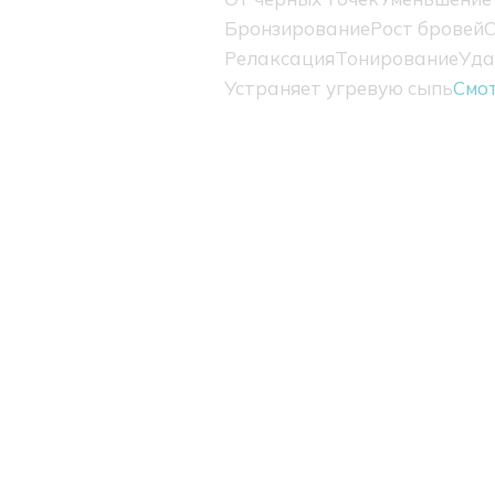
Бронзирование
Рост бровей
О
Релаксация
Тонирование
Уда
Устраняет угревую сыпь
Смо