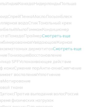
иль
Индия
Канада
Нидерланды
Польша
юид
Спрей
Пенка
Масло
Лосьон
Блеск
ллярная вода
Стик
Тональный крем
чи
Бельё
Мыло
Гоммаж
Кондиционер
ста
Помада
Праймер
Смотреть еще
омбинированная
Увядающая
Жирная
экзематозных дерматитах
Смотреть еще
ение
Тонизация
Восстановление
олнца SPF
Успокаивающее действие
ф кожи
Сужение пор
Анти-акне
Смягчение
нимает воспаления
Уплотнение
ов
Матирование
овой ткани
Детокс
Против выпадения волос
Россия
ремя физических нагрузок
и
Рост ресниц
Для массажа