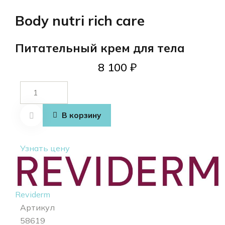
Body nutri rich care
Питательный крем для тела
8 100
₽
Количество
товара
Body nutri
В корзину
rich care
Узнать цену
Reviderm
Артикул
58619