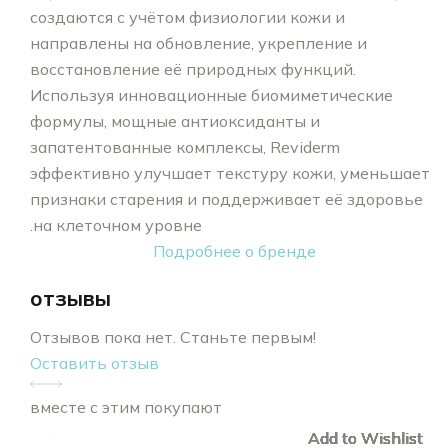
создаются с учётом физиологии кожи и
направлены на обновление, укрепление и
восстановление её природных функций.
Используя инновационные биомиметические
формулы, мощные антиоксиданты и
запатентованные комплексы, Reviderm
эффективно улучшает текстуру кожи, уменьшает
признаки старения и поддерживает её здоровье
на клеточном уровне.
Подробнее о бренде
отзывы
Отзывов пока нет. Станьте первым!
Оставить отзыв
вместе с этим покупают
Add to Wishlist
Add to Wishlist
Add to Wishlist
Add to Wishlist
Add to Wishlist
Add to Wishlist
Add to Wishlist
Add to Wishlist
Add to Wishlist
Add to Wishlist
Add to Wishlist
Add to Wishlist