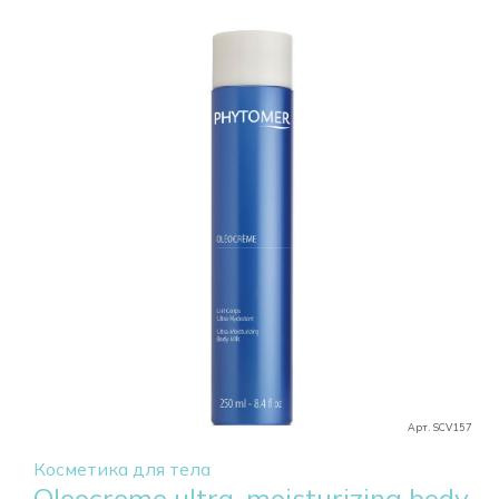
Арт. SCV157
Косметика для тела
Oleocreme ultra-moisturizing body