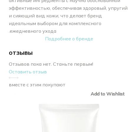
активные ингредиенты с научно обоснованной
эффективностью, обеспечивая здоровый, упругий
и сияющий вид кожи, что делает бренд
идеальным выбором для комплексного
ежедневного ухода.
Подробнее о бренде
отзывы
Отзывов пока нет. Станьте первым!
Оставить отзыв
вместе с этим покупают
Add to Wishlist
Add to Wishlist
Add to Wishlist
Add to Wishlist
Add to Wishlist
Add to Wishlist
Add to Wishlist
Add to Wishlist
Add to Wishlist
Add to Wishlist
Add to Wishlist
Add to Wishlist