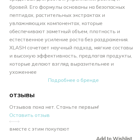
бровей. Его формулы основаны на безопасных
пептидах, растительных экстрактах и
увлажняющих компонентах, которые
обеспечивают заметный объем, плотность и
естественное усиление роста без раздражения.
XLASH сочетает научный подход, мягкие составы
и высокую эффективность, предлагая продукты,
которые делают взгляд выразительнее и
ухоженнее
Подробнее о бренде
отзывы
Отзывов пока нет. Станьте первым!
Оставить отзыв
вместе с этим покупают
Add to Wishlist
Add to Wishlist
Add to Wishlist
Add to Wishlist
Add to Wishlist
Add to Wishlist
Add to Wishlist
Add to Wishlist
Add to Wishlist
Add to Wishlist
Add to Wishlist