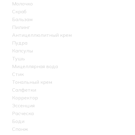
Молочко
Скраб
Бальзам
Пилинг
Антицеллюлитный крем
Пудра
Капсулы
Тушь
Мицеллярная вода
Стик
Тональный крем
Салфетки
Корректор
Эссенция
Расческа
Боди
Спонж