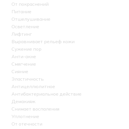
От покраснений
Питание
Отшелушивание
Осветление
Лифтинг
Выравнивает рельеф кожи
Сужение пор
Анти-акне
Смягчение
Сияние
Эластичность
Антицеллюлитное
Антибактериальное действие
Демакияж
Снимает воспаления
Уплотнение
От отечности