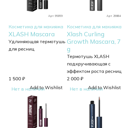
Арт. 95859
Арт. 29884
Косметика для макияжа
Косметика для макияжа
XLASH Mascara
Xlash Curling
Growth Mascara, 7
Удлиняющая термотушь
g
для ресниц
Термотушь XLASH
подкручивающая с
эффектом роста ресниц
1 500
₽
2 000
₽
Add to Wishlist
Add to Wishlist
Нет в наличии
Нет в наличии