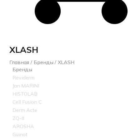
XLASH
Главная
Бренды
XLASH
Бренды
Reviderm
Jan MARINI
HISTOLAB
Cell Fusion C
Derm Acte
ZQ-II
AROSHA
Guinot