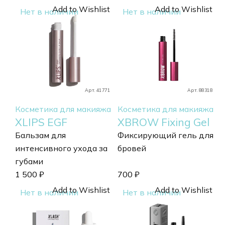
Add to Wishlist
Add to Wishlist
Нет в наличии
Нет в наличии
Арт. 41771
Арт. 88318
Косметика для макияжа
Косметика для макияжа
XLIPS EGF
XBROW Fixing Gel
Бальзам для
Фиксирующий гель для
интенсивного ухода за
бровей
губами
1 500
₽
700
₽
Add to Wishlist
Add to Wishlist
Нет в наличии
Нет в наличии