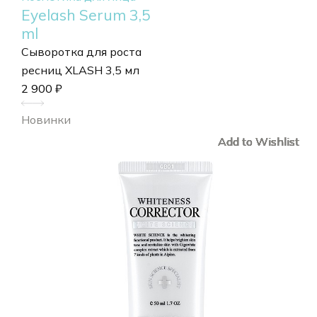
Eyelash Serum 3,5
ml
Сыворотка для роста
ресниц XLASH 3,5 мл
2 900
₽
Новинки
Add to Wishlist
Add to Wishlist
Add to Wishlist
Add to Wishlist
Add to Wishlist
Add to Wishlist
Add to Wishlist
Add to Wishlist
Add to Wishlist
Add to Wishlist
Add to Wishlist
Add to Wishlist