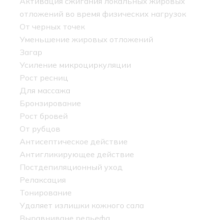
Активация сжигания локальных жировых
отложений во время физических нагрузок
От черных точек
Уменьшение жировых отложений
Загар
Усиление микроциркуляции
Рост ресниц
Для массажа
Бронзирование
Рост бровей
От рубцов
Антисептическое действие
Антигликирующее действие
Постдепиляционный уход
Релаксация
Тонирование
Удаляет излишки кожного сала
Выравниване рельефа