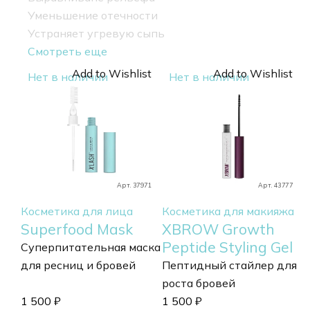
Уменьшение отечности
Устраняет угревую сыпь
Смотреть еще
Add to Wishlist
Add to Wishlist
Нет в наличии
Нет в наличии
Арт. 37971
Арт. 43777
Косметика для лица
Косметика для макияжа
Superfood Mask
XBROW Growth
Peptide Styling Gel
Суперпитательная маска
для ресниц и бровей
Пептидный стайлер для
роста бровей
1 500
₽
1 500
₽