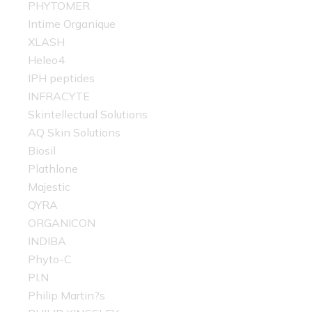
PHYTOMER
Intime Organique
XLASH
Heleo4
IPH peptides
INFRACYTE
Skintellectual Solutions
AQ Skin Solutions
Biosil
Plathlone
Majestic
QYRA
ORGANICON
INDIBA
Phyto-C
PI.N
Philip Martin?s