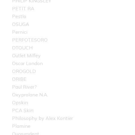
PHILIP KINGSLEY
PETIT RA
Pestlo
OSUGA
Pernici
PERFOTESORO
OTOUCH
Outlet Milfey
Oscar London
OROGOLD
ORIBE
Paul River?
Oxyprolane N.A.
Opskin
PCA Skin
Philosophy by Alex Kontier
Plamine
Quorumdent