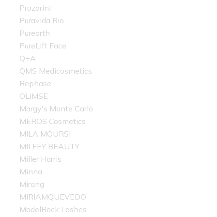
Prozorini
Puravida Bio
Purearth
PureLift Face
Q+A
QMS Medicosmetics
Rephase
OLIMSE
Margy's Monte Carlo
MEROS Cosmetics
MILA MOURSI
MILFEY BEAUTY
Miller Harris
Minna
Mirang
MIRIAMQUEVEDO
ModelRock Lashes