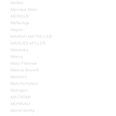
Mollen
Monique Mian
MERIQUE
MeNoAge
Mayuri
MARIUS MATAS LAB
MARLIES M?LLER
Marutaka
Marvis
Mary Platinue
Mascia Brunelli
Masktini
Matcha Forest
Matrigen
MATROMI
MONNALI
MontCarotte