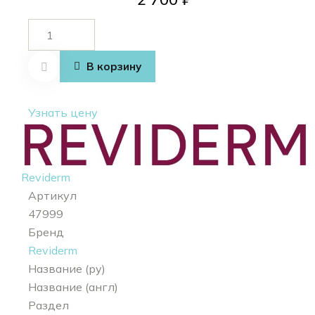
Количество
товара
CERA
В корзину
repairing
ampoule
Узнать цену
Reviderm
Артикул
47999
Бренд
Reviderm
Название (ру)
Название (англ)
Раздел