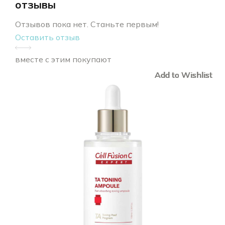
отзывы
Отзывов пока нет. Станьте первым!
Оставить отзыв
вместе с этим покупают
Add to Wishlist
Add to Wishlist
Add to Wishlist
Add to Wishlist
Add to Wishlist
Add to Wishlist
Add to Wishlist
Add to Wishlist
Add to Wishlist
Add to Wishlist
Add to Wishlist
Add to Wishlist