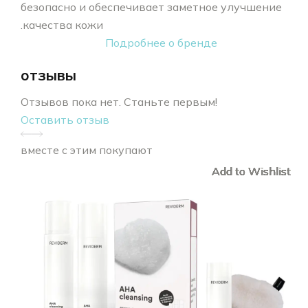
безопасно и обеспечивает заметное улучшение
качества кожи.
Подробнее о бренде
отзывы
Отзывов пока нет. Станьте первым!
Оставить отзыв
вместе с этим покупают
Add to Wishlist
Add to Wishlist
Add to Wishlist
Add to Wishlist
Add to Wishlist
Add to Wishlist
Add to Wishlist
Add to Wishlist
Add to Wishlist
Add to Wishlist
Add to Wishlist
Add to Wishlist