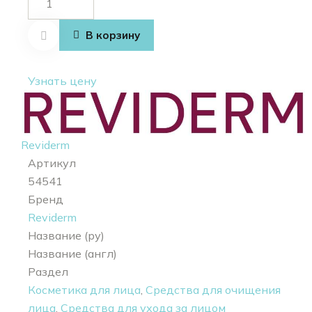
товара
Enzyme
В корзину
foam
powder
Узнать цену
Reviderm
Артикул
54541
Бренд
Reviderm
Название (ру)
Название (англ)
Раздел
Косметика для лица
,
Средства для очищения
лица
,
Средства для ухода за лицом