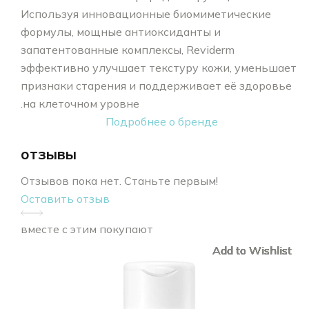
Используя инновационные биомиметические
формулы, мощные антиоксиданты и
запатентованные комплексы, Reviderm
эффективно улучшает текстуру кожи, уменьшает
признаки старения и поддерживает её здоровье
на клеточном уровне.
Подробнее о бренде
отзывы
Отзывов пока нет. Станьте первым!
Оставить отзыв
вместе с этим покупают
Add to Wishlist
Add to Wishlist
Add to Wishlist
Add to Wishlist
Add to Wishlist
Add to Wishlist
Add to Wishlist
Add to Wishlist
Add to Wishlist
Add to Wishlist
Add to Wishlist
Add to Wishlist