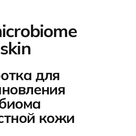
icrobiome
skin
отка для
ановления
биома
стной кожи