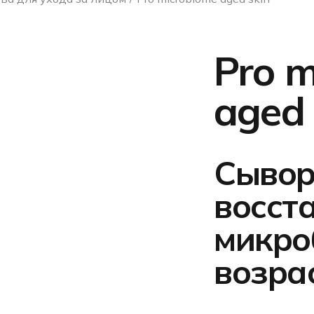
Pro m
aged 
Сывор
восст
микро
возра