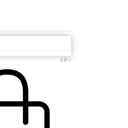
0
₽
0