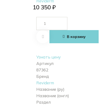
Reviderm
10 350
₽
Количество
товара Pro
microbiome
В корзину
aged skin
Узнать цену
Артикул
87362
Бренд
Reviderm
Название (ру)
Название (англ)
Раздел