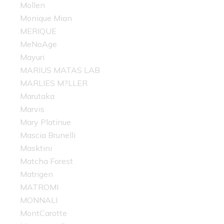
Mollen
Monique Mian
MERIQUE
MeNoAge
Mayuri
MARIUS MATAS LAB
MARLIES M?LLER
Marutaka
Marvis
Mary Platinue
Mascia Brunelli
Masktini
Matcha Forest
Matrigen
MATROMI
MONNALI
MontCarotte