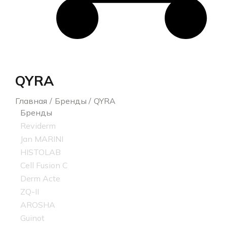
QYRA
Главная
Бренды
QYRA
Бренды
Reviderm
Jan MARINI
HISTOLAB
Cell Fusion C
Derm Acte
ZQ-II
AROSHA
Guinot