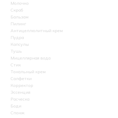
Молочко
Скраб
Бальзам
Пилинг
Антицеллюлитный крем
Пудра
Капсулы
Тушь
Мицеллярная вода
Стик
Тональный крем
Салфетки
Корректор
Эссенция
Расческа
Боди
Спонж