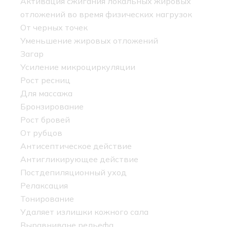
Активация сжигания локальных жировых
отложений во время физических нагрузок
От черных точек
Уменьшение жировых отложений
Загар
Усиление микроциркуляции
Рост ресниц
Для массажа
Бронзирование
Рост бровей
От рубцов
Антисептическое действие
Антигликирующее действие
Постдепиляционный уход
Релаксация
Тонирование
Удаляет излишки кожного сала
Выравниване рельефа