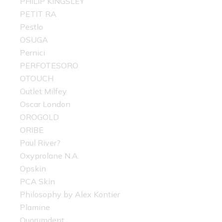
PHILIP KINGSLEY
PETIT RA
Pestlo
OSUGA
Pernici
PERFOTESORO
OTOUCH
Outlet Milfey
Oscar London
OROGOLD
ORIBE
Paul River?
Oxyprolane N.A.
Opskin
PCA Skin
Philosophy by Alex Kontier
Plamine
Quorumdent