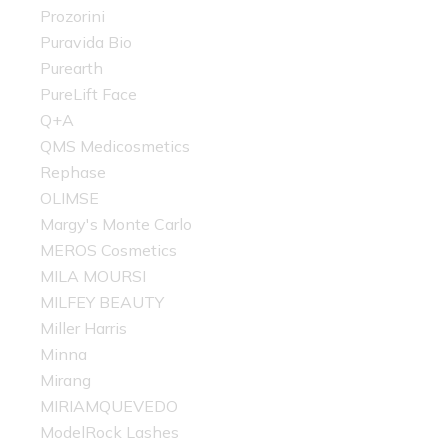
Prozorini
Puravida Bio
Purearth
PureLift Face
Q+A
QMS Medicosmetics
Rephase
OLIMSE
Margy's Monte Carlo
MEROS Cosmetics
MILA MOURSI
MILFEY BEAUTY
Miller Harris
Minna
Mirang
MIRIAMQUEVEDO
ModelRock Lashes