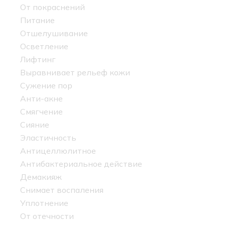
От покраснений
Питание
Отшелушивание
Осветление
Лифтинг
Выравнивает рельеф кожи
Сужение пор
Анти-акне
Смягчение
Сияние
Эластичность
Антицеллюлитное
Антибактериальное действие
Демакияж
Снимает воспаления
Уплотнение
От отечности