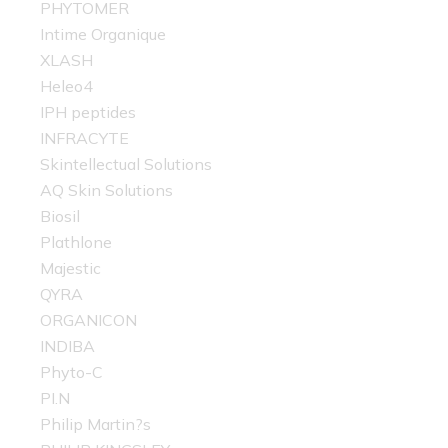
PHYTOMER
Intime Organique
XLASH
Heleo4
IPH peptides
INFRACYTE
Skintellectual Solutions
AQ Skin Solutions
Biosil
Plathlone
Majestic
QYRA
ORGANICON
INDIBA
Phyto-C
PI.N
Philip Martin?s