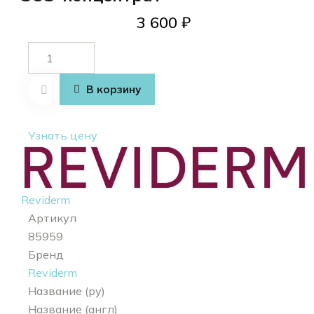
3 600
₽
Количество
товара
Purity roll-on
В корзину
Узнать цену
Reviderm
Артикул
85959
Бренд
Reviderm
Название (ру)
Название (англ)