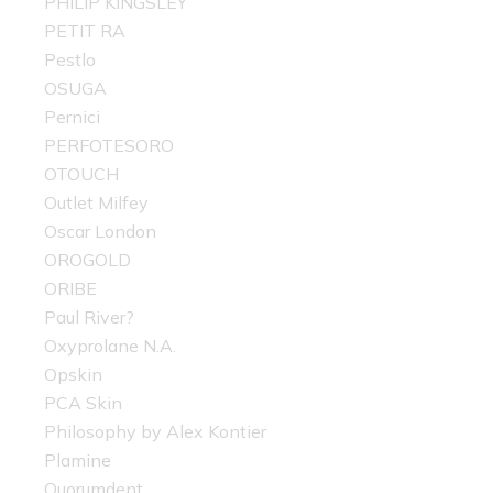
PHILIP KINGSLEY
PETIT RA
Pestlo
OSUGA
Pernici
PERFOTESORO
OTOUCH
Outlet Milfey
Oscar London
OROGOLD
ORIBE
Paul River?
Oxyprolane N.A.
Opskin
PCA Skin
Philosophy by Alex Kontier
Plamine
Quorumdent