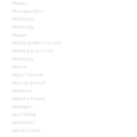
Mollen
Monique Mian
MERIQUE
MeNoAge
Mayuri
MARIUS MATAS LAB
MARLIES M?LLER
Marutaka
Marvis
Mary Platinue
Mascia Brunelli
Masktini
Matcha Forest
Matrigen
MATROMI
MONNALI
MontCarotte