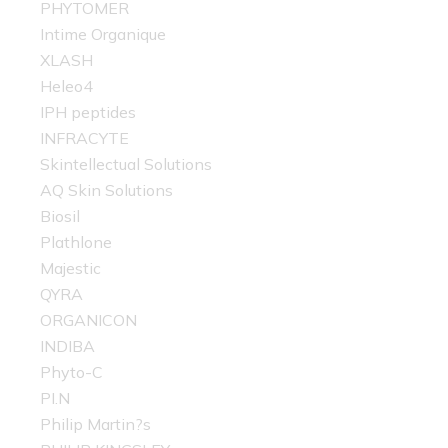
PHYTOMER
Intime Organique
XLASH
Heleo4
IPH peptides
INFRACYTE
Skintellectual Solutions
AQ Skin Solutions
Biosil
Plathlone
Majestic
QYRA
ORGANICON
INDIBA
Phyto-C
PI.N
Philip Martin?s