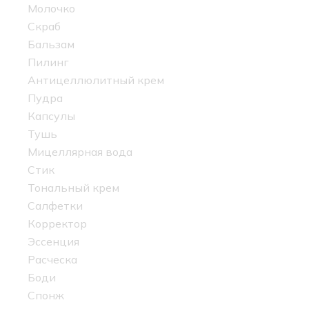
Молочко
Скраб
Бальзам
Пилинг
Антицеллюлитный крем
Пудра
Капсулы
Тушь
Мицеллярная вода
Стик
Тональный крем
Салфетки
Корректор
Эссенция
Расческа
Боди
Спонж