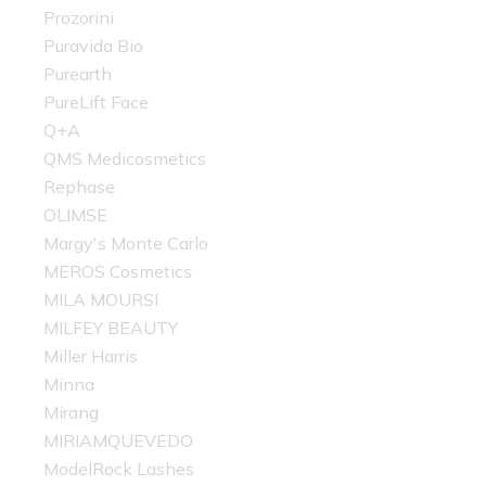
Prozorini
Puravida Bio
Purearth
PureLift Face
Q+A
QMS Medicosmetics
Rephase
OLIMSE
Margy's Monte Carlo
MEROS Cosmetics
MILA MOURSI
MILFEY BEAUTY
Miller Harris
Minna
Mirang
MIRIAMQUEVEDO
ModelRock Lashes