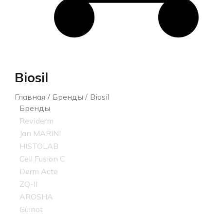
Biosil
Главная
Бренды
Biosil
Бренды
Reviderm
Jan MARINI
HISTOLAB
Cell Fusion C
Derm Acte
ZQ-II
AROSHA
Guinot