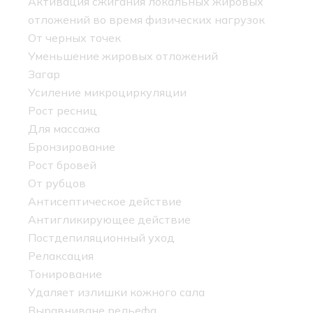
Активация сжигания локальных жировых
отложений во время физических нагрузок
От черных точек
Уменьшение жировых отложений
Загар
Усиление микроциркуляции
Рост ресниц
Для массажа
Бронзирование
Рост бровей
От рубцов
Антисептическое действие
Антигликирующее действие
Постдепиляционный уход
Релаксация
Тонирование
Удаляет излишки кожного сала
Выравниване рельефа