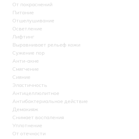
От покраснений
Питание
Отшелушивание
Осветление
Лифтинг
Выравнивает рельеф кожи
Сужение пор
Анти-акне
Смягчение
Сияние
Эластичность
Антицеллюлитное
Антибактериальное действие
Демакияж
Снимает воспаления
Уплотнение
От отечности